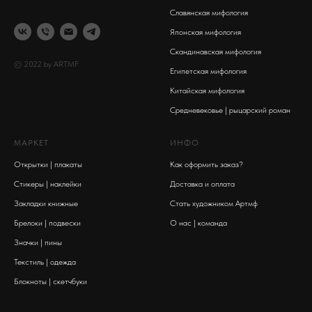
Славянская мифология
Японская мифология
Скандинавская мифология
© 2022 by ARTMF
Египетская мифология
Китайская мифология
Средневековье | рыцарский роман
МАРКЕТ
ИНФО
Открытки | плакаты
Как оформить заказ?
Стикеры | наклейки
Доставка и оплата
Закладки книжные
Стать художником Артмф
Брелоки | подвески
О нас | команда
Значки | пины
Текстиль | одежда
Блокноты | скетчбуки