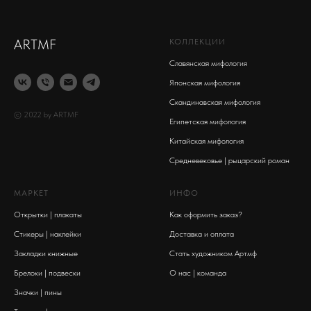
С
Мишко
ARTMF
КОЛЛЕКЦИИ
Славянская мифология
Японская мифология
Скандинавская мифология
© 2022 by ARTMF
Египетская мифология
Китайская мифология
Средневековье | рыцарский роман
МАРКЕТ
ИНФО
Открытки | плакаты
Как оформить заказ?
Стикеры | наклейки
Доставка и оплата
Закладки книжные
Стать художником Артмф
Брелоки | подвески
О нас | команда
Значки | пины