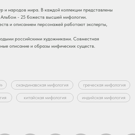
ур и народов мира. В каждой коллекции представлены
и Альбом - 25 божеств высшей мифологии.
еств и описанием персонажей работают эксперты,
лодыми российскими художниками. Совместная
чные описание и образы мифических существ.
сь
скандинавская мифология
греческая мифология
гия
китайская мифология
индийская мифология