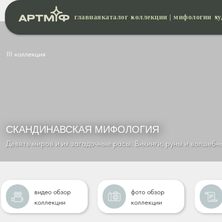
главная
каталог
коллекции | мифологии
х
III коллекция
СКАНДИНАВСКАЯ МИФОЛОГИЯ
Девять миров и их загадочные расы. Викинги, руны и волшеб
видео обзор
фото обзор
коллекции
коллекции