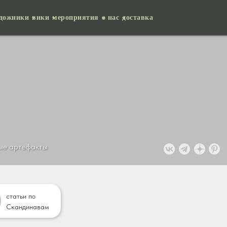
удожники
вики
мероприятия
о нас
доставка
ные артефакты
статьи по
Скандинавам