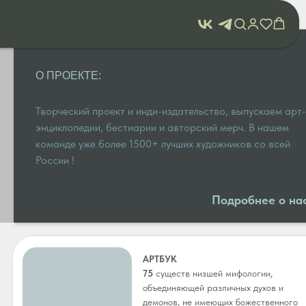
О ПРОЕКТЕ:
Творческий проект и инди-издательство, выпускаем арт-
энциклопедии, бестиарии и авторский мерч. В нашем
команде уже более 1500+ лучших художников со всей
России !
Подробнее о на
АРТБУК
75
существ низшей мифологии,
объединяющей различных духов и
демонов, не имеющих божественного