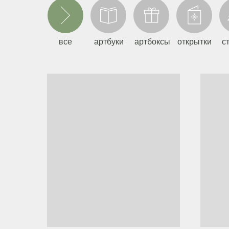
все
артбуки
артбоксы
открытки
с