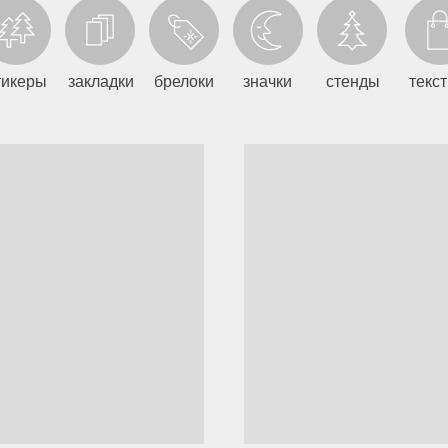
тикеры
закладки
брелоки
значки
стенды
текс