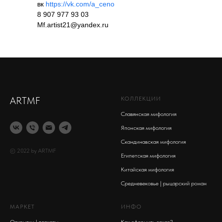
вк
https://vk.com/a_ceno
8 907 977 93 03
Mf.artist21@yandex.ru
ARTMF
КОЛЛЕКЦИИ
Славянская мифология
Японская мифология
Скандинавская мифология
© 2022 by ARTMF
Египетская мифология
Китайская мифология
Средневековье | рыцарский роман
МАРКЕТ
ИНФО