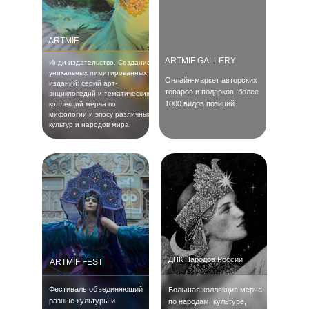
ARTMIF
ARTMIF GALLERY
Инди-издательство. Создание
уникальных лимитированных
Онлайн-маркет авторских
изданий: серий арт-
товаров и подарков, более
энциклопедий и тематических
1000 видов позиций
коллекций мерча по
мифологии и эпосу различных
культур и народов мира.
ДНК Народов России
ARTMIF FEST
Фестиваль объединяющий
Большая коллекция мерча
разные культуры и
по народам, культуре,