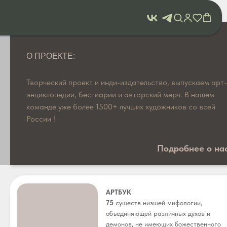
О ПРОЕКТЕ:
Творческий проект и инди-издательство, выпускаем арт-
энциклопедии, бестиарии и авторский мерч. В нашем
команде уже более 1500+ лучших художников со всей
России !
Подробнее о на
АРТБУК
75
существ низшей мифологии,
объединяющей различных духов и
демонов, не имеющих божественного