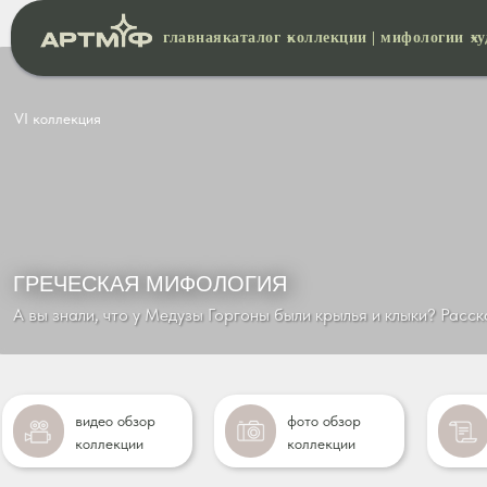
главная
каталог
коллекции | мифологии
х
VI коллекция
ГРЕЧЕСКАЯ МИФОЛОГИЯ
А вы знали, что у Медузы Горгоны были крылья и клыки? Расс
видео обзор
фото обзор
коллекции
коллекции