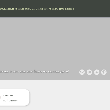
удожники
вики
мероприятия
о нас
доставка
кажем о том как все было на самом деле!
статьи
по Греции