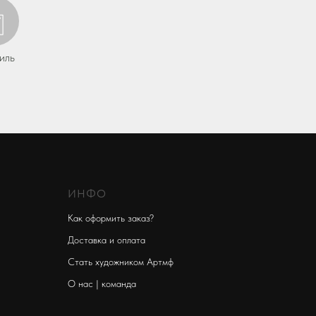
иль
ИНФО
Как оформить заказ?
Доставка и оплата
Стать художником Артмф
О нас | команда