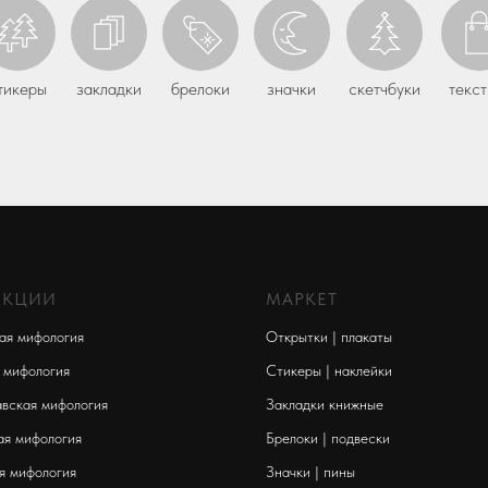
тикеры
закладки
брелоки
значки
скетчбуки
текст
ЕКЦИИ
МАРКЕТ
ая мифология
Открытки | плакаты
 мифология
Стикеры | наклейки
вская мифология
Закладки книжные
ая мифология
Брелоки | подвески
я мифология
Значки | пины