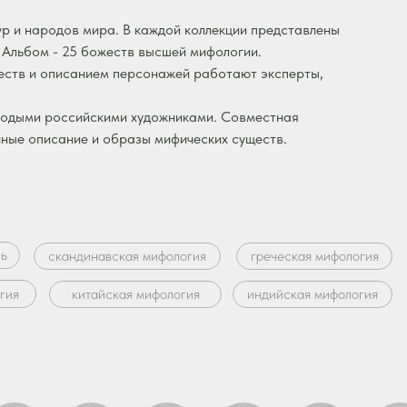
ур и народов мира. В каждой коллекции представлены
и Альбом - 25 божеств высшей мифологии.
еств и описанием персонажей работают эксперты,
лодыми российскими художниками. Совместная
чные описание и образы мифических существ.
сь
скандинавская мифология
греческая мифология
гия
китайская мифология
индийская мифология