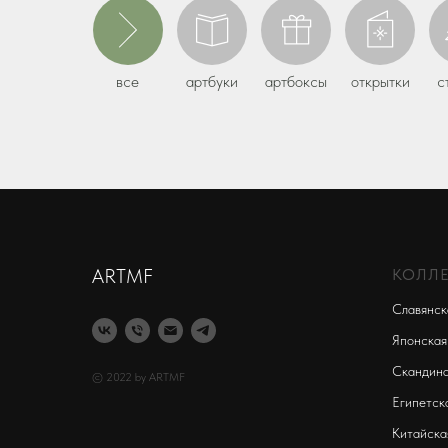
все
артбуки
артбоксы
открытки
с
ARTMF
КОЛЛ
Славянск
Японская
Скандина
© 2022 by ARTMF
Египетск
Китайска