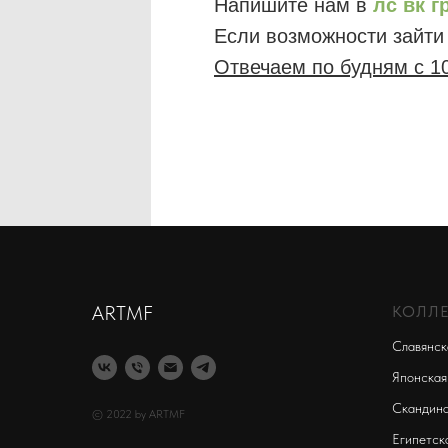
Напишите нам в
лс
вк г
Если возможности зайти 
Отвечаем по будням с 10
ARTMF
КОЛЛ
Славянск
Японская
Скандина
© 2022 by ARTMF
Египетск