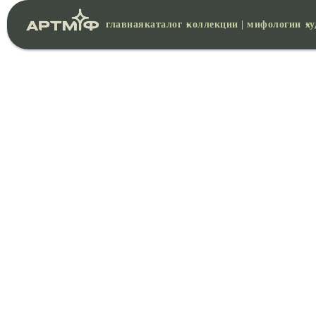
главная
каталог
коллекции | мифологии
х