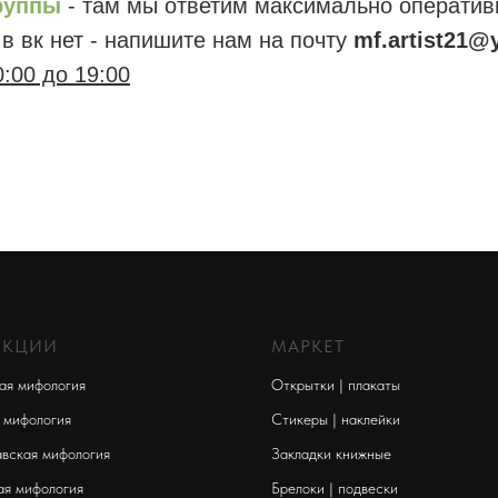
руппы
- там мы ответим максимально оператив
в вк нет - напишите нам на почту
mf.artist21@
:00 до 19:00
ЕКЦИИ
МАРКЕТ
ая мифология
Открытки | плакаты
 мифология
Стикеры | наклейки
вская мифология
Закладки книжные
ая мифология
Брелоки | подвески