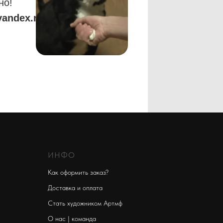
но!
yandex.ru
ИНФО
Как оформить заказ?
Доставка и оплата
Стать художником Артмф
О нас | команда