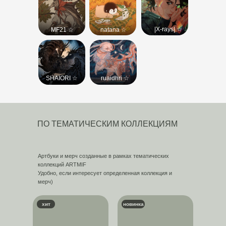
битва
OFF the
Made in
|X-rays| ☆
MF21 ☆
natana ☆
game
Abyss
The Elder
Аркейн
Scrolls
SHAIORI ☆
ruaidhri ☆
Игра
Дом
Престолов
дракона
ПО ТЕМАТИЧЕСКИМ КОЛЛЕКЦИЯМ
Monster
Hellsing
Артбуки и мерч созданные в рамках тематических
коллекций ARTMIF
Аватар:
Властелин
Удобно, если интересует определенная коллекция и
Легенда об
Колец
мерч)
Аанге
хит
новинка
Лабиринт
Евангелион
Фавна