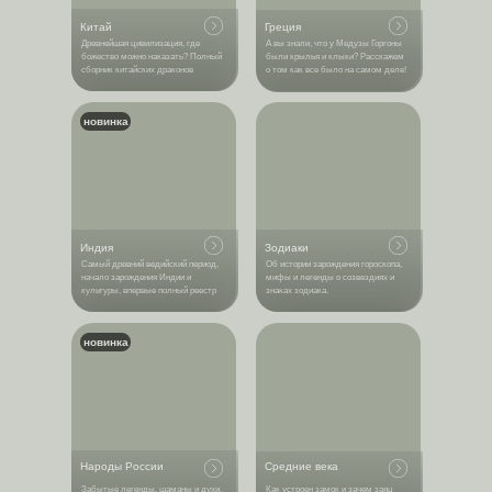
Китай
Греция
Древнейшая цивилизация, где
А вы знали, что у Медузы Горгоны
божество можно наказать? Полный
были крылья и клыки? Расскажем
сборник китайских драконов
о том как все было на самом деле!
новинка
Индия
Зодиаки
Самый древний ведийский период,
Об истории зарождения гороскопа,
начало зарождения Индии и
мифы и легенды о созвездиях и
культуры, впервые полный реестр
знаках зодиака.
новинка
Народы России
Средние века
Забытые легенды, шаманы и духи,
Как устроен замок и зачем заяц