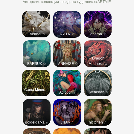
Авторские коллекции звездных художников ARTMIF
-
-
OFF the
Made in
game
Abyss
-
-
The Elder
Gveanel ☆
R A I N ☆
oberon ☆
Аркейн
Scrolls
-
-
Игра
Дом
Престолов
дракона
Dragon
BARSUK ☆
ANNAISE ☆
Madness ☆
-
-
Monster
Hellsing
-
Саша Мишко
Drive
Veneden ☆
Adicoon ☆
Аватар:
Властелин
☆
Легенда об
Колец
Аанге
Волчий
-
дождь
Лабиринт
Евангелион
Фавна
goldeldarka ☆
ЛаЛу ☆
nictorien ☆
Магическая
-