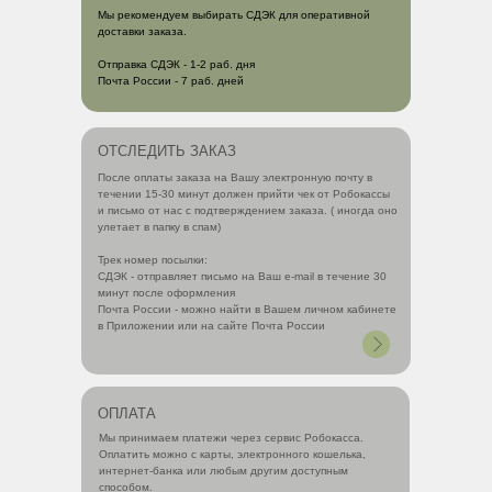
Мы рекомендуем выбирать СДЭК для оперативной
доставки заказа.
Отправка СДЭК - 1-2 раб. дня
Почта России - 7 раб. дней
ОТСЛЕДИТЬ ЗАКАЗ
После оплаты заказа на Вашу электронную почту в
течении 15-30 минут должен прийти чек от Робокассы
и письмо от нас с подтверждением заказа. ( иногда оно
улетает в папку в спам)
Трек номер посылки:
СДЭК - отправляет письмо на Ваш e-mail в течение 30
минут после оформления
Почта России - можно найти в Вашем личном кабинете
в Приложении или на сайте Почта России
ОПЛАТА
Мы принимаем платежи через сервис Робокасса.
Оплатить можно с карты, электронного кошелька,
интернет-банка или любым другим доступным
способом.