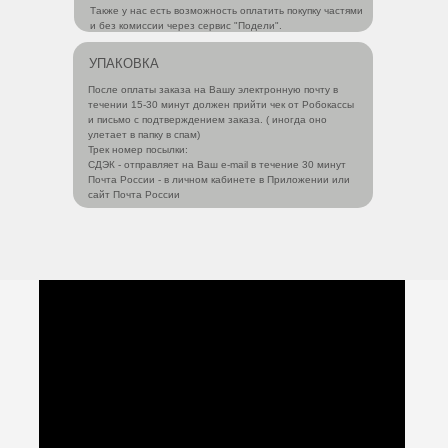
Также у нас есть возможность оплатить покупку частями
и без комиссии через сервис "Подели".
УПАКОВКА
После оплаты заказа на Вашу электронную почту в
течении 15-30 минут должен прийти чек от Робокассы
и письмо с подтверждением заказа. ( иногда оно
улетает в папку в спам)
Трек номер посылки:
СДЭК - отправляет на Ваш e-mail в течение 30 минут
Почта России - в личном кабинете в Приложении или
сайт Почта России
Смотреть инструкцию