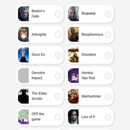
-
Baldur’s
Ведьмак
Gate
-
-
Arknights
Blasphemous
-
-
Deus Ex
Disciples
OFF the
Made in
game
Abyss
Genshin
Honkai:
Impact
Star Rail
The Elder
Аркейн
Scrolls
The Elder
Warhammer
Scrolls
Игра
Дом
Престолов
дракона
OFF the
Lies of P
game
Monster
Hellsing