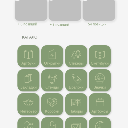
+ 6 позиций
+ 54 позиций
+ 8 позиций
КАТАЛОГ
Артбуки
Открытки
Стикеры
Скетчбуки
Закладки
Стенды
Брелоки
Значки
Интерьер
Коробки
Наборы
Артбоксы