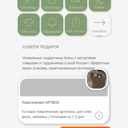
Гирлянды
Шопперы
Плакаты
Пины
Текстиль
Украшения
Гача сюрприз
Смотреть
все
СОБЕРИ ПОДАРОК
Уникальные подарочные боксы с авторскими
товарами от художников со всей России ! Эффектная
яркая упаковка, лимитированные коллекции
Тематические ARTBOX
Готовые тематические артбоксы, для себя,
друга, любимых ) Отправим за 1-2 дня