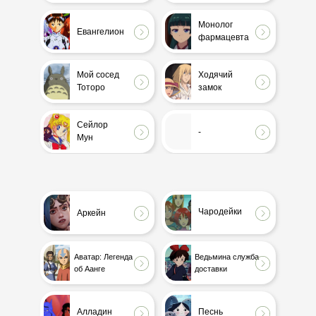
Monster
Hellsing
Монолог
Евангелион
фармацевта
Аватар:
Властелин
Легенда об
Колец
Аанге
Мой сосед
Ходячий
Тоторо
замок
Лабиринт
Евангелион
Фавна
Сейлор
-
Мун
-
-
Чародейки
Аркейн
-
-
Аватар: Легенда
Ведьмина служба
об Аанге
доставки
-
-
Алладин
Песнь