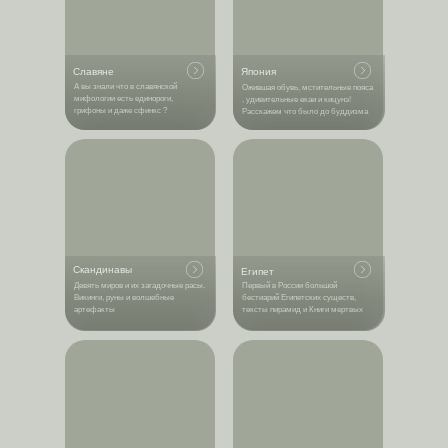
Славяне
Япония
А вы знали что в славянской
Ожившая обувь, мстительные пояса
мифологии есть единороги,
, удивительные екаи и кицунэ!
грифоны и даже сфинкс ?
Расскажем что было до буддизма
Скандинавы
Египет
Девять миров и их загадочные расы.
Первый в России большой
Викинги, руны и волшебные
бестиарий Египетских существ,
артефакты
тексты пирамид и Книги мертвых