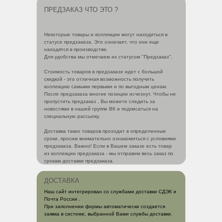
ПРЕДЗАКАЗ ЧТО ЭТО ?
Некоторые товары и коллекции могут находиться в
статусе предзаказа. Это означает, что они еще
находятся в производстве.
Для удобства мы отмечаем их статусом "Предзаказ".
Стоимость товаров в предзаказе идет с большой
скидкой - это отличная возможность получить
коллекцию самыми первыми и по выгодным ценам.
После предзаказа многие позиции исчезнут. Чтобы не
пропустить предзаказ , Вы можете следить за
новостями в нашей группе ВК и подписаться на
специальную рассылку.
Доставка таких товаров проходит в определенные
сроки, просим внимательно ознакомиться с условиями
предзаказа. Важно! Если в Вашем заказе есть товар
из коллекции предзаказа - мы отправим весь заказ по
срокам доставки предзаказа.
ДОСТАВКА
Наш сайт интегрирован со службами доставки СДЭК и
Почта России .
При заполнении формы автоматически создается
заявка в системе, выбранной Вами службы доставки.