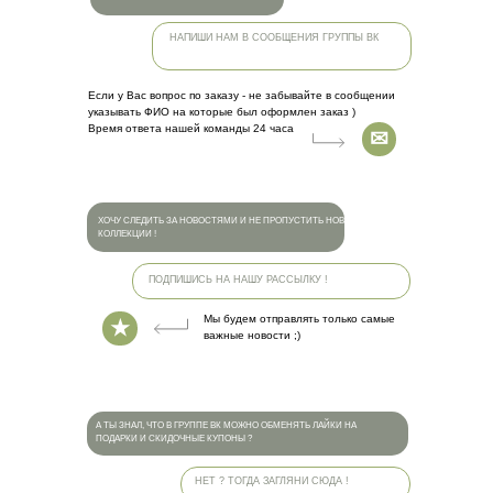
НАПИШИ НАМ В СООБЩЕНИЯ ГРУППЫ ВК
Если у Вас вопрос по заказу - не забывайте в сообщении
указывать ФИО на которые был оформлен заказ )
Время ответа нашей команды 24 часа
✉
ХОЧУ СЛЕДИТЬ ЗА НОВОСТЯМИ И НЕ ПРОПУСТИТЬ НОВЫЕ
КОЛЛЕКЦИИ !
ПОДПИШИСЬ НА НАШУ РАССЫЛКУ !
Мы будем отправлять только самые
★
важные новости ;)
А ТЫ ЗНАЛ, ЧТО В ГРУППЕ ВК МОЖНО ОБМЕНЯТЬ ЛАЙКИ НА
ПОДАРКИ И СКИДОЧНЫЕ КУПОНЫ ?
НЕТ ? ТОГДА ЗАГЛЯНИ СЮДА !