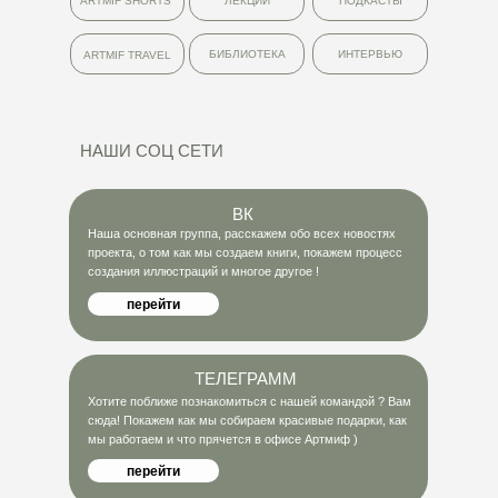
ARTMIF SHORTS
ЛЕКЦИИ
ПОДКАСТЫ
БИБЛИОТЕКА
ИНТЕРВЬЮ
ARTMIF TRAVEL
НАШИ СОЦ СЕТИ
ВК
Наша основная группа, расскажем обо всех новостях
проекта, о том как мы создаем книги, покажем процесс
создания иллюстраций и многое другое !
перейти
ТЕЛЕГРАММ
Хотите поближе познакомиться с нашей командой ? Вам
сюда! Покажем как мы собираем красивые подарки, как
мы работаем и что прячется в офисе Артмиф )
перейти