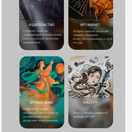
ИЗДАТЕЛЬСТВО
АРТ-МАРКЕТ
Создание серий арт
Интернет-магазин авторских
-энциклопедий по мифологиям,
товаров и подарков
эпосу и культуре различных
Более 100 художников со всей
народов мира
России
GALLERY
АРТМИФ-ВИКИ
Мировой бестиарий:
экспертный реестр существ
Мерч и товары художников
по мифологиям мира с
команды ARTMIF
авторскими иллюстрациями