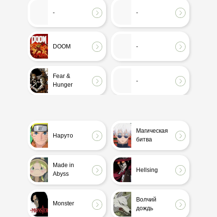
-
-
Аватар:
Властелин
Легенда об
Колец
Аанге
DOOM
-
Лабиринт
Евангелион
Фавна
Fear &
-
Hunger
OFF the
Made in
game
Abyss
Магическая
Наруто
битва
The Elder
Аркейн
Scrolls
Made in
Hellsing
Abyss
Игра
Дом
Престолов
дракона
Волчий
Monster
дождь