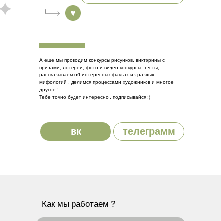
♥
А еще мы проводим конкурсы рисунков, викторины с
призами, лотереи, фото и видео конкурсы, тесты,
рассказываем об интересных фактах из разных
мифологий , делимся процессами художников и многое
другое !
Тебе точно будет интересно , подписывайся ;)
вк
телеграмм
Как мы работаем ?