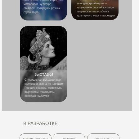
Интересные статьи и факты о
молодых дизайнеров и
мифологии, культуре,
художников: новый взгляд и
обычаях, традициях разных
творческая переработка
стран мира
культурного кода и наследия
ВЫСТАВКИ
Специальная расширенная
коллекция мерча по народам
России: сказкам, животным,
растениям, традициям,
обрядам, культуре
В РАЗРАБОТКЕ