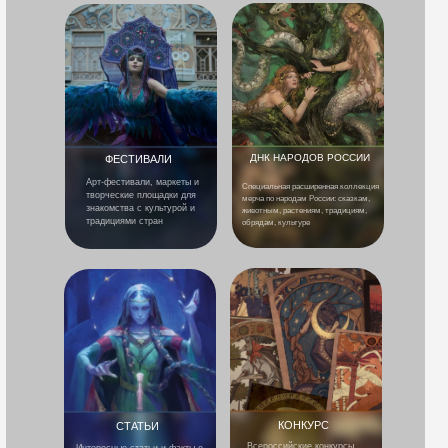
ДНК НАРОДОВ РОССИИ
ФЕСТИВАЛИ
Арт-фестивали, маркеты и
Специальная расширенная коллекция
творческие площадки для
мерча по народам России: сказкам,
знакомства с культурой и
животным, растениям, традициям,
традициями стран
обрядам, культуре
КОНКУРС
СТАТЬИ
Всероссийские конкурсы