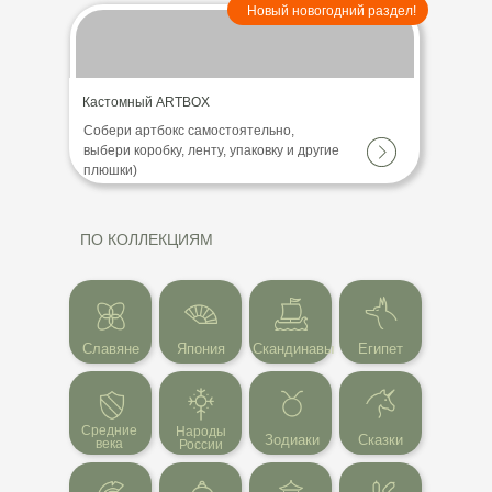
Новый новогодний раздел!
Кастомный ARTBOX
Собери артбокс самостоятельно,
выбери коробку, ленту, упаковку и другие
плюшки)
ПО КОЛЛЕКЦИЯМ
Славяне
Япония
Скандинавы
Египет
Средние
Народы
Зодиаки
Сказки
века
России