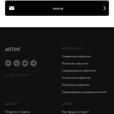
почта
ARTMF
КОЛЛЕКЦИИ
Славянская мифология
Японская мифология
Скандинавская мифология
© 2022 by ARTMF
Египетская мифология
Китайская мифология
Средневековье | рыцарский роман
МАРКЕТ
ИНФО
Открытки | плакаты
Как оформить заказ?