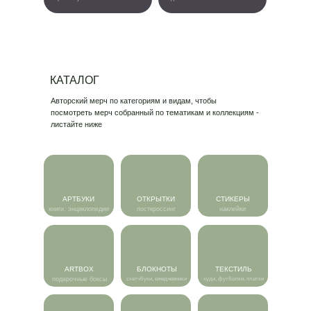
КАТАЛОГ
Авторский мерч по категориям и видам, чтобы
посмотреть мерч собранный по тематикам и коллекциям -
листайте ниже
АРТБУКИ
ОТКРЫТКИ
СТИКЕРЫ
книги, энциклопедии
посткроссинг
наклейки
ARTBOX
БЛОКНОТЫ
ТЕКСТИЛЬ
подарочные боксы
скетчбуки, ежедневники
худи, футболки, платки