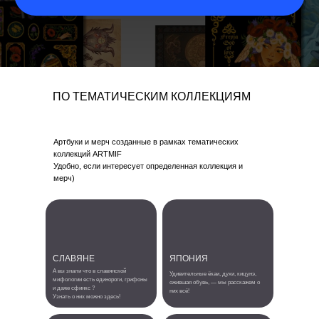
ПО ТЕМАТИЧЕСКИМ КОЛЛЕКЦИЯМ
Артбуки и мерч созданные в рамках тематических
коллекций ARTMIF
Удобно, если интересует определенная коллекция и
мерч)
СЛАВЯНЕ
ЯПОНИЯ
А вы знали что в славянской
Удивительные ёкаи, духи, кицунэ,
мифологии есть единороги, грифоны
ожившая обувь, — мы расскажем о
и даже сфинкс ?
них всё!
Узнать о них можно здесь!