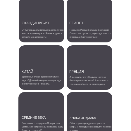
СКАНДИНАВИЯ
ЕГИПЕТ
От Асгарда до Мидгарда: девять миров
Первый в России большой бестиарий
и их загадочные расы. Викинги, руны и
Египетских существ, переводы текстов
волшебные артефакты
пирамид и Книги мертвых!
КИТАЙ
ГРЕЦИЯ
Драконы, больше драконов только
А вы знали, что у Медузы Горгоны
здесь! Древнейшая цивилизация, где
были крылья и клыки? Расскажем о
божество можно наказать?
том как все было на самом деле!
СРЕДНИЕ ВЕКА
ЗНАКИ ЗОДИАКА
Расскажем о рыцарях и Прекрасных
Об истории зарождения гороскопа,
Дамах, как устроен замок и зачем заяц
мифы и легенды о созвездиях и знаках
борется с улиткой?
зодиака.