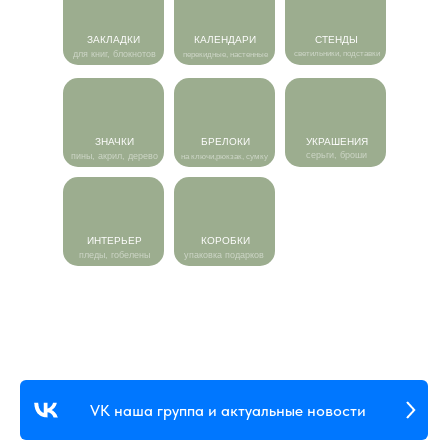
ЗАКЛАДКИ
КАЛЕНДАРИ
СТЕНДЫ
для книг, блокнотов
светильники, подставки
перекидные, настенные
ЗНАЧКИ
БРЕЛОКИ
УКРАШЕНИЯ
серьги, броши
пины, акрил, дерево
на ключи,рюкзак, сумку
ИНТЕРЬЕР
КОРОБКИ
пледы, гобелены
упаковка подарков
VK наша группа и актуальные новости