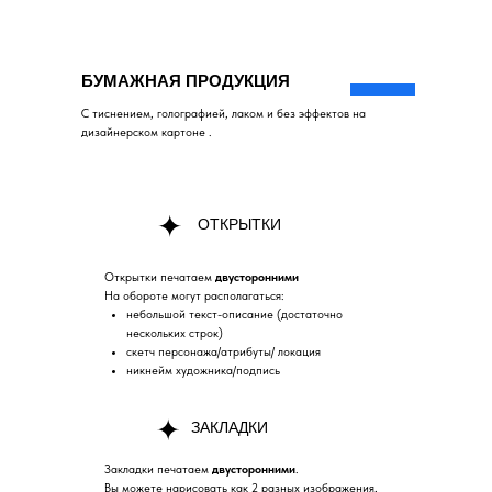
БУМАЖНАЯ ПРОДУКЦИЯ
С тиснением, голографией, лаком и без эффектов на
дизайнерском картоне .
ОТКРЫТКИ
Открытки печатаем
двусторонними
На обороте могут располагаться:
небольшой текст-описание (достаточно
нескольких строк)
скетч персонажа/атрибуты/ локация
никнейм художника/подпись
ЗАКЛАДКИ
Закладки печатаем
двусторонними
.
Вы можете нарисовать как 2 разных изображения,