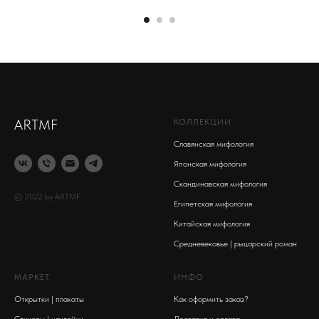
ARTMF
КОЛЛЕКЦИИ
Славянская мифология
Японская мифология
Скандинавская мифология
© 2022 by ARTMF
Египетская мифология
Китайская мифология
Средневековье | рыцарский роман
МАРКЕТ
ИНФО
Открытки | плакаты
Как оформить заказ?
Стикеры | наклейки
Доставка и оплата