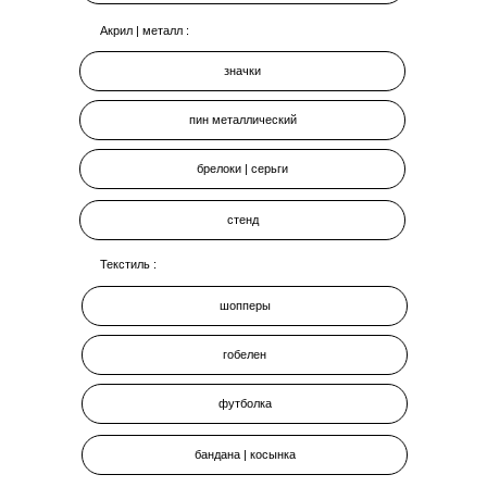
Акрил | металл :
значки
пин металлический
брелоки | серьги
стенд
Текстиль :
шопперы
гобелен
футболка
бандана | косынка