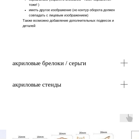
тоже! )
иметь другое изображение (но контур оборота должен
совпадать с лицевым изображением)
Также возможно добавление дополнительных подвесок и
деталей
акриловые брелоки / серьги
акриловые стенды
Печатаются
двусторонними
Оборот может быть:
Печатаются
дв