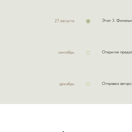
Этап 3. Финальн
27 августа
Открытие предза
сентябрь
Мы всегда на связи ;
По любым вопросам
Отправка авторс
декабрь
нашему куратору худ
Когда проснулся и увидел
Куратор Макси
100+ смс