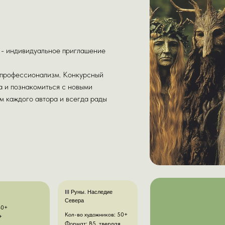
 - индивидуальное приглашение
и профессионализм. Конкурсный
а и познакомиться с новыми
м каждого автора и всегда рады
III Руны. Наследие
Севера
60+
Кол-во художников: 50+
+
Формат: В5, твердая