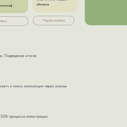
обложка
антискаф
Подать заявку
явку
в. Подведение итогов
Посмотрет
скетч и поиск композиции через эскизы
 50% процесса иллюстрации