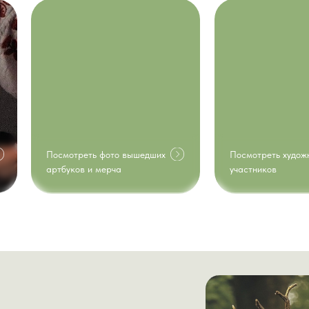
Посмотреть фото вышедших
Посмотреть худож
артбуков и мерча
участников