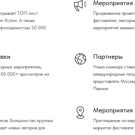
Мероприятия
игрывает ТОП-лист
Продвижение проект
-fiction. А также
фестивалей, лекторие
 проходимостью 50 000
мероприятий ежемес
авки
Партнеры
турных мероприятиях,
Наша команда ставит
 100 000+ просмотров на
международные площ
представлять Москву
Пекине
Мероприятия
иков. Большинство крупных
Приглашение на мер
одят новых авторов для
маркетах фестиваля