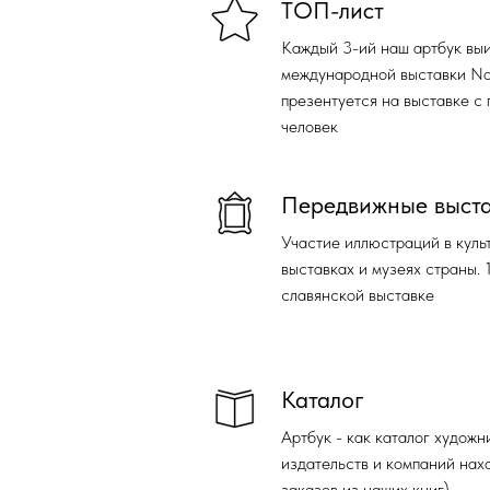
ТОП-лист
Каждый 3-ий наш артбук вы
международной выставки Non
презентуется на выставке с
человек
Передвижные выст
Участие иллюстраций в куль
выставках и музеях страны.
славянской выставке
Каталог
Артбук - как каталог художн
издательств и компаний нах
заказов из наших книг)