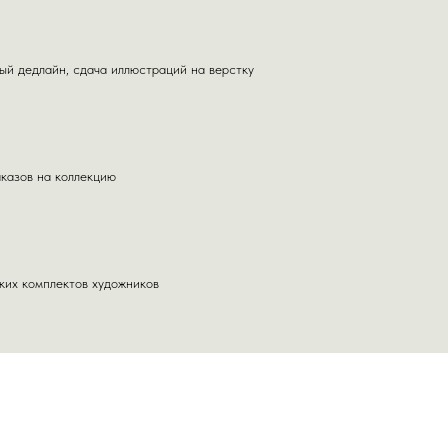
ый дедлайн, сдача иллюстраций на верстку
казов на коллекцию
)
Соц сети и где нас найти?
 можно написать
ких комплектов художников
ожников в вк
м