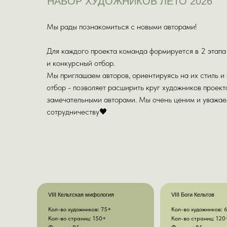
НАБОР ХУДОЖНИКОВ ЛЕТО 2026
Мы рады познакомиться с новыми авторами!
Для каждого проекта команда формируется в 2 этапа
и конкурсный отбор.
Мы приглашаем авторов, ориентируясь на их стиль 
отбор - позволяет расширить круг художников проект
замечательными авторами. Мы очень ценим и уважае
сотрудничеству🖤
VIII Кельтская мифология
VIII Боги Кельтов
Кол-во художников: 75+
Кол-во художников: 
Кол-во страниц: 150+
Кол-во страниц: 120