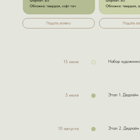
Формат: B5
Формат: B5
Обложка: твердая, софт тач
Обложка: твердая, 
Подать заявку
Подать за
Набор художнико
15 июня
Этап 1. Дедлайн 
5 июля
Этап 2. Дедлайн
10 августа