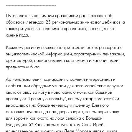
__________________________________
Путеводитель по зимним праздникам рассказывает об
образах и легендах 25 региональных зимних волшебников, а
также ритуальных гаданиях и праздниках, посвященных
смене года.
Каждому региону посвящено три тематических разворота с
энциклопедической информацией, характерными пейзажами,
архитектурой, национальными костюмами и каноничными
предметами быта.
Арт-энциклопедия познакомит с самыми интересными и
необычными обрядами: узнаем для чего марийские девушки
хватают овцу за ногу в новогоднюю ночь, как башкиры
празднуют “Грачиную свадьбу”, почему татарские хозяйки
выращивают на блюде чечевицу и пшеницу. Для кого
оставляют кусок льда над дверью юрты, зачем варят кашу
для ворон и как охота на лося связана с Большой
Медведицей? Расскажем о тувинском Соок Ирей -
единственном национальном Деде Морозе, являющимся