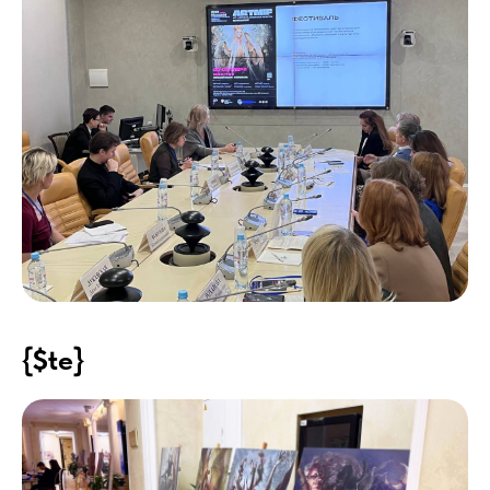
{$te}