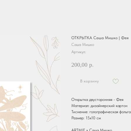
ОТКРЫТКА Саша Мишко | Фея
Саша Мишко
Артикул:
200,00
р.
В корзину
Открытка двусторонняя - Фея
Материал: дизайнерский картон
Тиснение: голографическая фольга
Размер: 15х10 см
ARTMIF х Саша Мишко