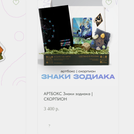
АРТБОКС Знаки зодиака |
СКОРПИОН
3 400
р.
?