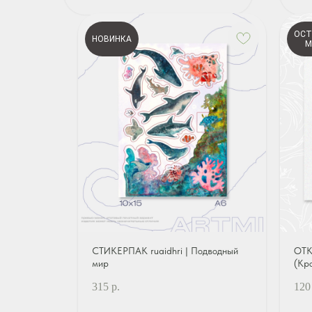
ОСТ
НОВИНКА
М
СТИКЕРПАК ruaidhri | Подводный
ОТК
мир
(Кр
315
р.
120