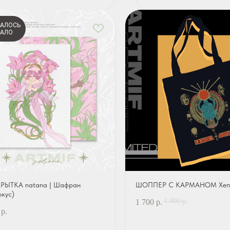
АЛОСЬ
АЛО
РЫТКА natana | Шафран
ШОППЕР С КАРМАНОМ Хеп
окус)
1 800
1 700
р.
р.
р.