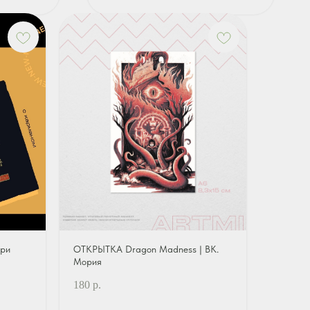
ри
ОТКРЫТКА Dragon Madness | ВК.
Мория
180
р.