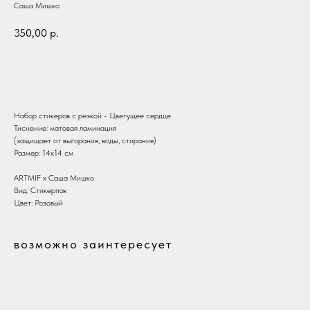
Саша Мишко
350,00
р.
В корзину
Набор стикеров с резкой - Цветущее сердце
Тиснение: матовая ламинация
(защищает от выгорания, воды, стирания)
Размер: 14х14 см
ARTMIF х Саша Мишко
Вид: Стикерпак
Цвет: Розовый
возможно заинтересует