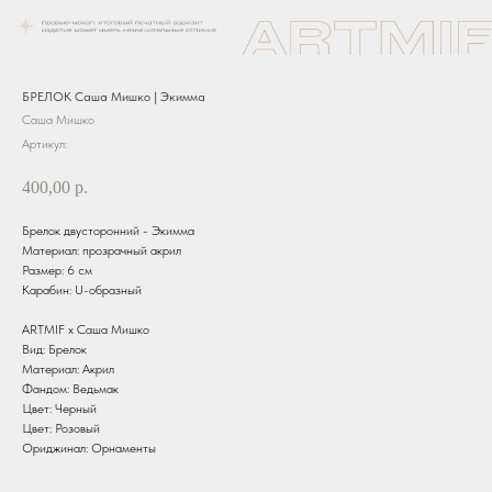
БРЕЛОК Саша Мишко | Экимма
Саша Мишко
Артикул:
400,00
р.
Брелок двусторонний - Экимма
Материал: прозрачный акрил
Размер: 6 см
Карабин: U-образный
ARTMIF х Саша Мишко
Вид: Брелок
Материал: Акрил
Фандом: Ведьмак
Цвет: Черный
Цвет: Розовый
Ориджинал: Орнаменты