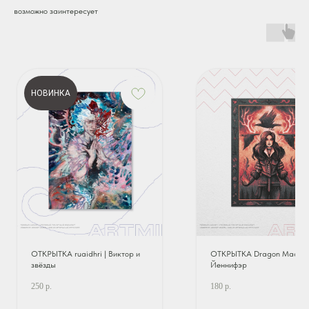
возможно заинтересует
НОВИНКА
ОТКРЫТКА ruaidhri | Виктор и
ОТКРЫТКА Dragon Madnes
звёзды
Йеннифэр
250
р.
180
р.