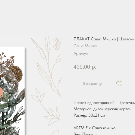
ПЛАКАТ Саша Мишко | Цветочн
Саша Мишко
Артикул:
410,00
р.
В корзину
Плакат односторонний - Цветочн
Материал: дизайнерский картон
Размер: 30х21 см
ARTMIF х Саша Мишко
Вид: Плакат