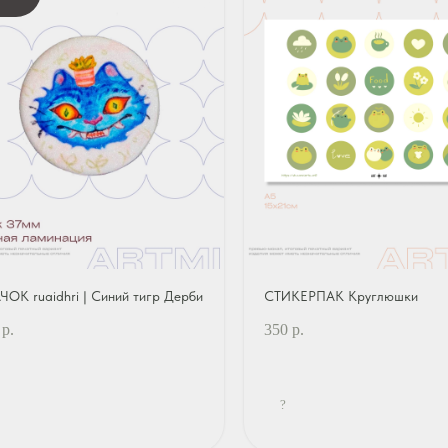
ЧОК ruaidhri | Синий тигр Дерби
СТИКЕРПАК Круглюшки
р.
350
р.
?