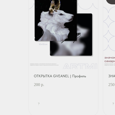
ОТКРЫТКА GVEANEL | Профиль
ЗНА
200
р.
250
?
?