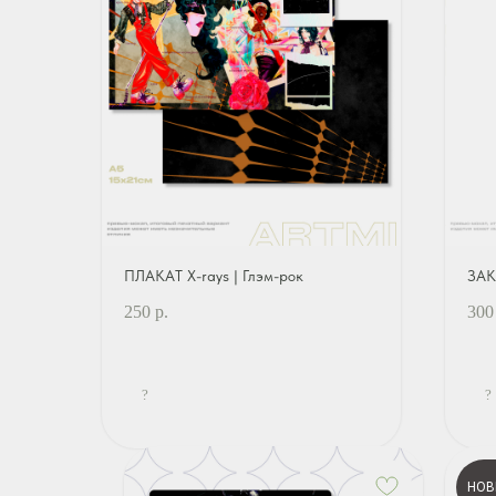
ПЛАКАТ X-rays | Глэм-рок
ЗАК
250
р.
300
?
?
НОВ