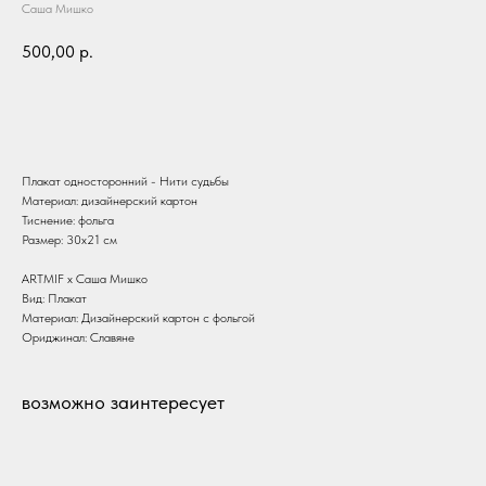
Саша Мишко
500,00
р.
В корзину
Плакат односторонний - Нити судьбы
Материал: дизайнерский картон
Тиснение: фольга
Размер: 30х21 см
ARTMIF х Саша Мишко
Вид: Плакат
Материал: Дизайнерский картон с фольгой
Ориджинал: Славяне
возможно заинтересует