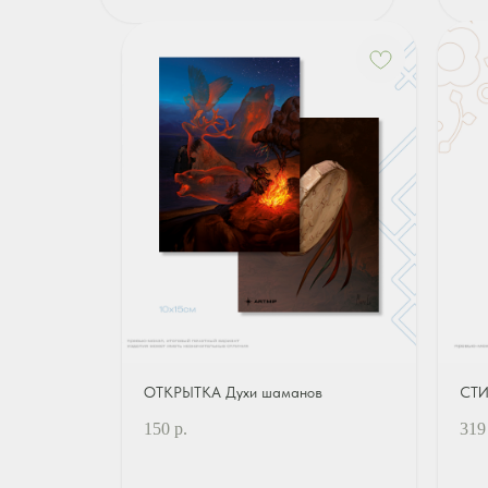
ОТКРЫТКА Духи шаманов
СТИ
150
р.
319