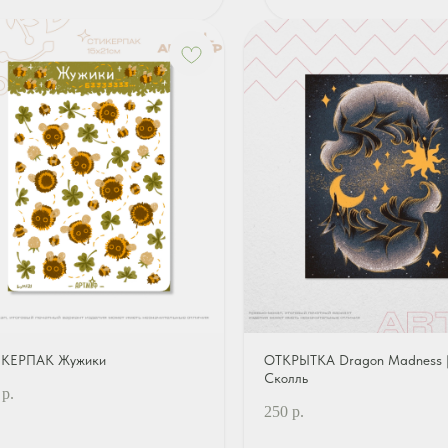
КЕРПАК Жужики
ОТКРЫТКА Dragon Madness |
Сколль
р.
250
р.