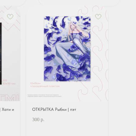
 Хати и
ОТКРЫТКА Рыбки | пэт
300
р.