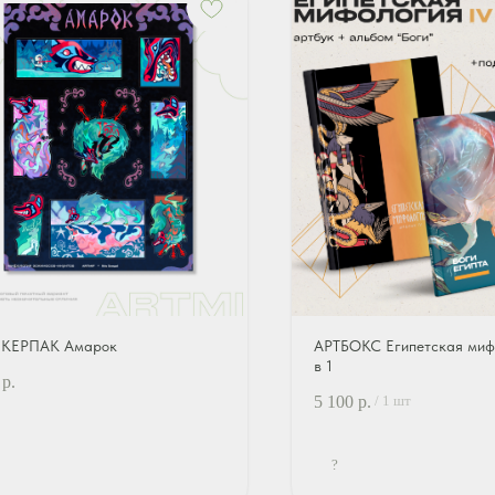
КЕРПАК Амарок
АРТБОКС Египетская мифо
в 1
р.
5 100
р.
/
1 шт
?