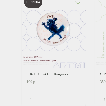
НОВИНКА
ЗНАЧОК ruaidhri | Капучина
СТИ
190
р.
350
?
?