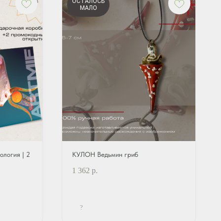
ОСТАЛОСЬ
МАЛО
логия | 2
КУЛОН Ведьмин гриб
1 362
р.
?