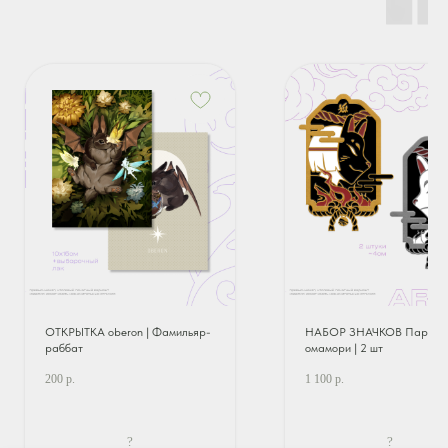
ОТКРЫТКА oberon | Фамильяр-
НАБОР ЗНАЧКОВ Парные
раббат
омамори | 2 шт
200
р.
1 100
р.
?
?