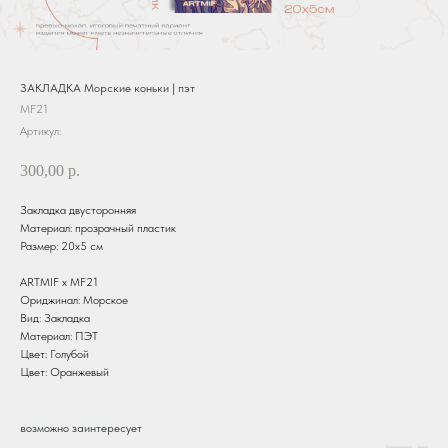
ЗАКЛАДКА Морские коньки | пэт
MF21
Артикул:
300,00
р.
Закладка двусторонняя
Материал: прозрачный пластик
Размер: 20х5 см
ARTMIF х MF21
Ориджинал: Морское
Вид: Закладка
Материал: ПЭТ
Цвет: Голубой
Цвет: Оранжевый
возможно заинтересует