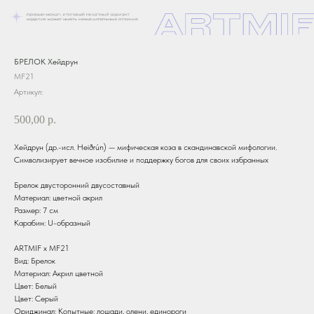
БРЕЛОК Хейдрун
MF21
Артикул:
500,00
р.
Хейдрун (др.-исл. Heiðrún) — мифическая коза в скандинавской мифологии.
Символизирует вечное изобилие и поддержку богов для своих избранных
Брелок двусторонний двусоставный
Материал: цветной акрил
Размер: 7 см
Карабин: U-образный
ARTMIF х MF21
Вид: Брелок
Материал: Акрил цветной
Цвет: Белый
Цвет: Серый
Ориджинал: Копытные: лошади, олени, единороги