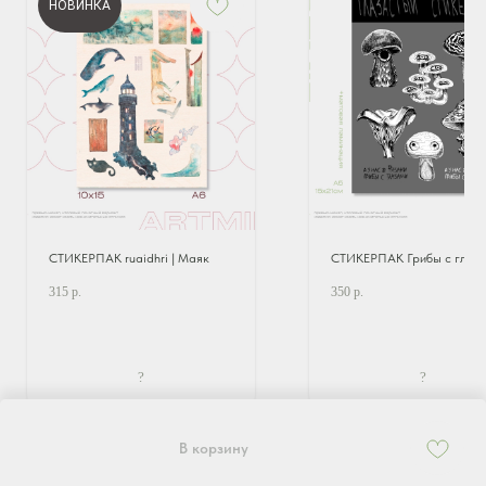
НОВИНКА
СТИКЕРПАК ruaidhri | Маяк
СТИКЕРПАК Грибы с глаз
315
р.
350
р.
?
?
В корзину