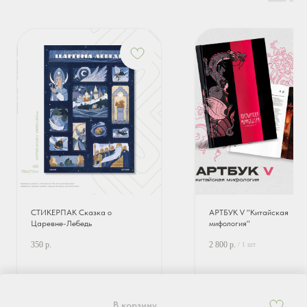
СТИКЕРПАК Сказка о
АРТБУК V "Китайская
Царевне-Лебедь
мифология"
350
р.
2 800
р.
/
1 шт
?
?
В корзину