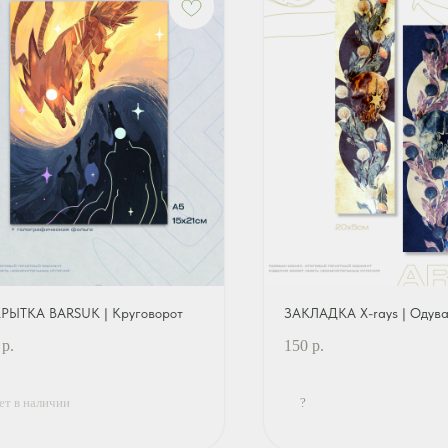
РЫТКА BARSUK | Круговорот
ЗАКЛАДКА X-rays | Одува
р.
150
р.
ет в наличии
?