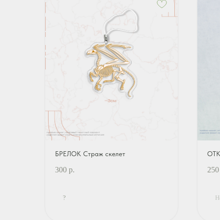
БРЕЛОК Страж скелет
ОТК
300
р.
250
?
Н