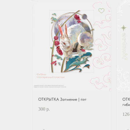
ОТКРЫТКА Затмение | пэт
ОТК
гиб
300
р.
126