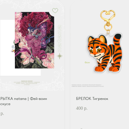
РЫТКА natana | Фей-воин
БРЕЛОК Тигренок
искуса
400
р.
р.