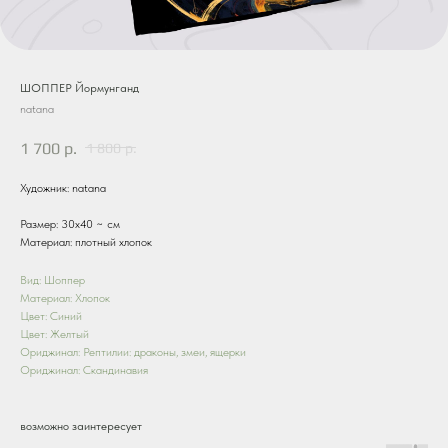
ШОППЕР Йормунганд
natana
1 700
р.
1 800
р.
Художник: natana
Размер: 30х40 ~ см
Материал: плотный хлопок
Вид: Шоппер
Материал: Хлопок
Цвет: Синий
Цвет: Желтый
Ориджинал: Рептилии: драконы, змеи, ящерки
Ориджинал: Скандинавия
возможно заинтересует