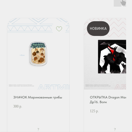
НОВИНКА
ЗНАЧОК Маринованные грибы
ОТКРЫТКА Dragon Madnes
Др16. Волк
300
р.
125
р.
?
?