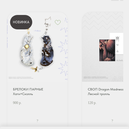
НОВИНКА
БРЕЛОКИ ПАРНЫЕ
СВОП Dragon Madness |
Хати+Сколль
Лесной тролль
900
р.
120
р.
?
?