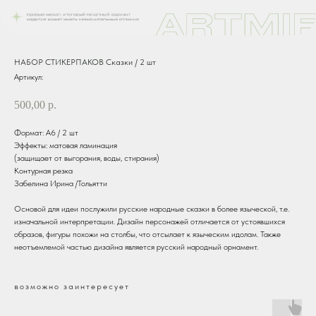
НАБОР СТИКЕРПАКОВ Сказки / 2 шт
Артикул:
500,00
р.
Формат: А6 / 2 шт
Эффекты: матовая ламинация
(защищает от выгорания, воды, стирания)
Контурная резка
Забелина Ирина /Тольятти
Основой для идеи послужили русские народные сказки в более языческой, т.е.
изначальной интерпретации. Дизайн персонажей отличается от устоявшихся
образов, фигуры похожи на столбы, что отсылает к языческим идолам. Также
неотъемлемой частью дизайна является русский народный орнамент.
возможно заинтересует