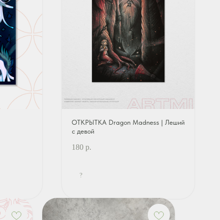
ОТКРЫТКА Dragon Madness | Леший
с девой
180
р.
?