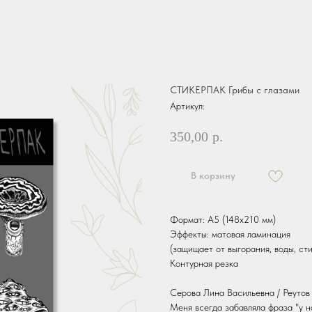
СТИКЕРПАК Грибы с глазами
Артикул:
350,00
р.
В корзину
Формат: А5 (148х210 мм)
Эффекты: матовая ламинация
(защищает от выгорания, воды, ст
Контурная резка
Серова Лина Васильевна / Реутов
Меня всегда забавляла фраза "у н