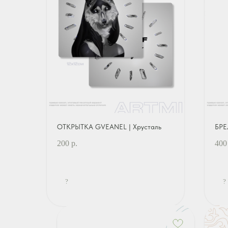
ОТКРЫТКА GVEANEL | Хрусталь
БРЕ
200
р.
400
?
?