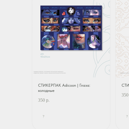
СТИКЕРПАК Adicoon | Глаза:
СТИ
холодные
350
350
р.
?
?