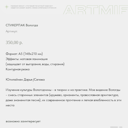
СТИКЕРПАК Вологда
Артикул:
350,00
р.
Формат: А5 (148х210 мм)
Эффекты: матовая ламинация
(защищает от выгорания, воды, стирания)
Контурная резка
Юпилайнен Дарья /Сегежа
Изучение культуры Вологодчины - в теории и на практике. Мое видение Вологды
- смесь старинных элементов (кружево, орнаменты, православная архитектура,
даже знаменитая песня), их современное прочтение и легкая влюбленность в эти
места
возможно заинтересует