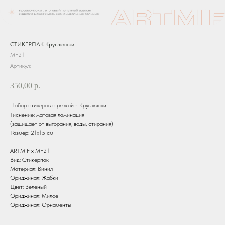
СТИКЕРПАК Круглюшки
MF21
Артикул:
350,00
р.
Набор стикеров с резкой - Круглюшки
Тиснение: матовая ламинация
(защищает от выгорания, воды, стирания)
Размер: 21х15 см
ARTMIF х MF21
Вид: Стикерпак
Материал: Винил
Ориджинал: Жабки
Цвет: Зеленый
Ориджинал: Милое
Ориджинал: Орнаменты