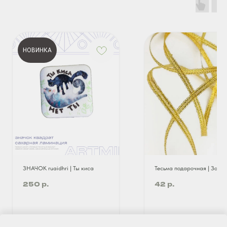
НОВИНКА
ЗНАЧОК ruaidhri | Ты киса
Тесьма подарочная | Золот
р.
р.
250
42
?
?