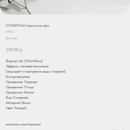
СТИКЕРПАК Цветочная фея
MF21
Артикул:
250,00
р.
Формат: А6 (105х148мм)
Эффекты: матовая ламинация
(защищает от выгорания, воды, стирания)
Контурная резка
Ориджинал: Природа
Ориджинал: Птицы
Ориджинал: Милое
Вид: Стикерпак
Материал: Винил
Цвет: Розовый
возможно заинтересует