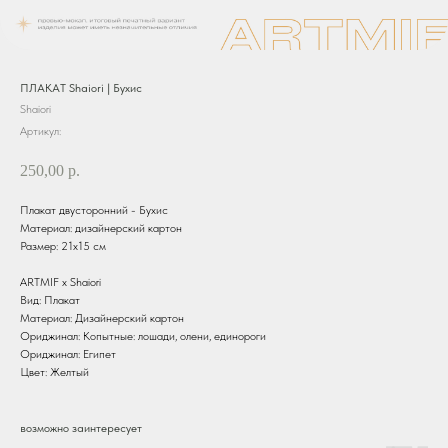
ПЛАКАТ Shaiori | Бухис
Shaiori
Артикул:
250,00
р.
Плакат двусторонний - Бухис
Материал: дизайнерский картон
Размер: 21х15 см
ARTMIF х Shaiori
Вид: Плакат
Материал: Дизайнерский картон
Ориджинал: Копытные: лошади, олени, единороги
Ориджинал: Египет
Цвет: Желтый
возможно заинтересует