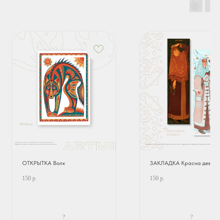
ОТКРЫТКА Волк
ЗАКЛАДКА Красна девиц
150
р.
150
р.
?
?