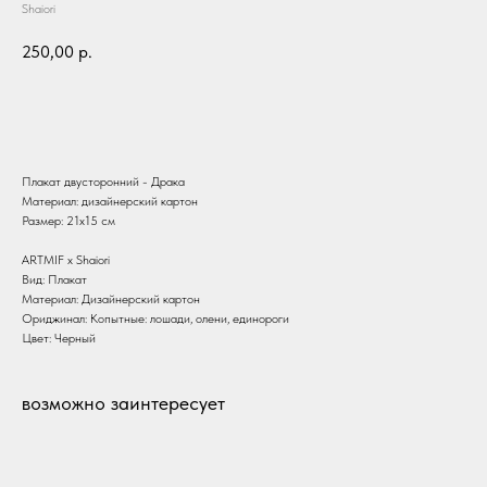
Shaiori
250,00
р.
В корзину
Плакат двусторонний - Драка
Материал: дизайнерский картон
Размер: 21х15 см
ARTMIF х Shaiori
Вид: Плакат
Материал: Дизайнерский картон
Ориджинал: Копытные: лошади, олени, единороги
Цвет: Черный
возможно заинтересует