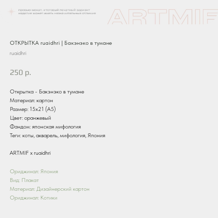
ОТКРЫТКА ruaidhri | Бакэнэко в тумане
ruaidhri
250
р.
Открытка - Бакэнэко в тумане
Материал: картон
Размер: 15х21 (А5)
Цвет: оранжевый
Фандом: японская мифология
Теги: коты, акварель, мифология, Япония
ARTMIF x ruaidhri
Ориджинал: Япония
Вид: Плакат
Материал: Дизайнерский картон
Ориджинал: Котики