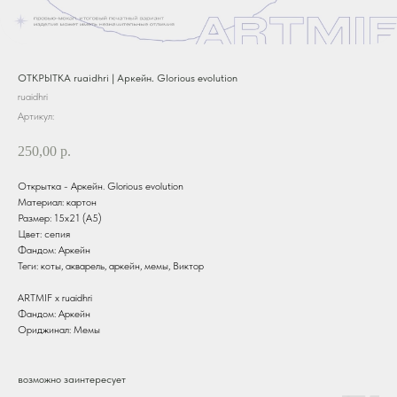
ОТКРЫТКА ruaidhri | Аркейн. Glorious evolution
ruaidhri
Артикул:
250,00
р.
Открытка - Аркейн. Glorious evolution
Материал: картон
Размер: 15х21 (А5)
Цвет: сепия
Фандом: Аркейн
Теги: коты, акварель, аркейн, мемы, Виктор
ARTMIF x ruaidhri
Фандом: Аркейн
Ориджинал: Мемы
возможно заинтересует