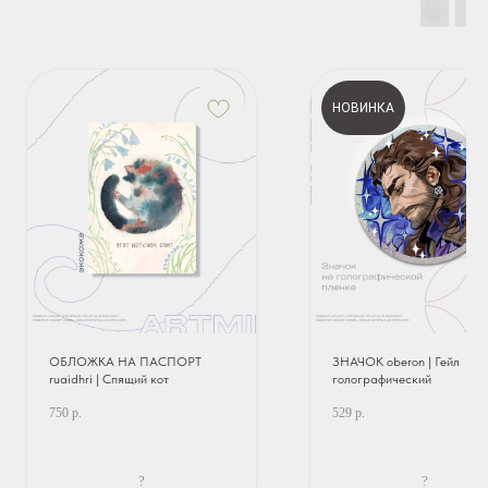
НОВИНКА
ОБЛОЖКА НА ПАСПОРТ
ЗНАЧОК oberon | Гейл
ruaidhri | Спящий кот
голографический
750
р.
529
р.
?
?