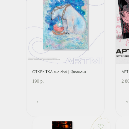
ОТКРЫТКА ruaidhri | Фюльгья
АРТ
190
р.
2 8
?
?