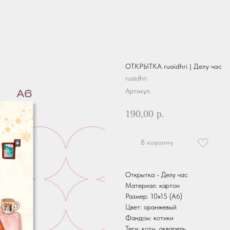
ОТКРЫТКА ruaidhri | Делу час
ruaidhri
Артикул:
190,00
р.
В корзину
Открытка - Делу час
Материал: картон
Размер: 10х15 (А6)
Цвет: оранжевый
Фандом: котики
Теги: коты, акварель