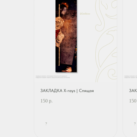
ЗАКЛАДКА X-rays | Спящая
ЗАК
150
р.
150
?
?