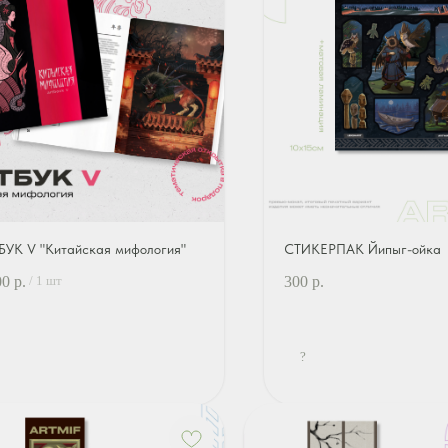
БУК V "Китайская мифология"
СТИКЕРПАК Йипыг-ойка
00
р.
300
р.
/
1 шт
?