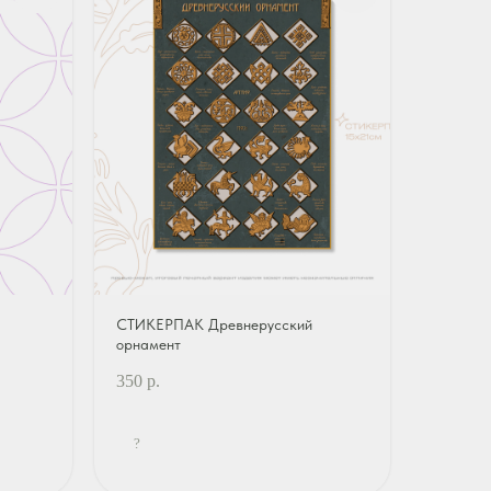
СТИКЕРПАК Древнерусский
орнамент
350
р.
?