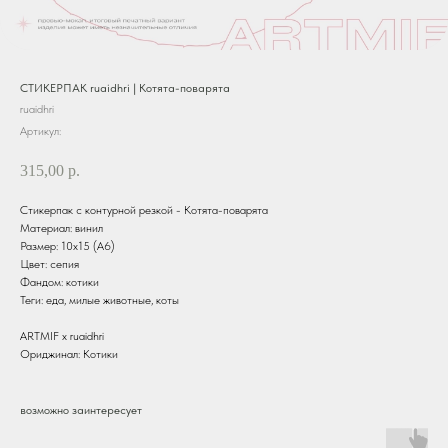
СТИКЕРПАК ruaidhri | Котята-поварята
ruaidhri
Артикул:
315,00
р.
Стикерпак с контурной резкой - Котята-поварята
Материал: винил
Размер: 10х15 (А6)
Цвет: сепия
Фандом: котики
Теги: еда, милые животные, коты
ARTMIF x ruaidhri
Ориджинал: Котики
возможно заинтересует