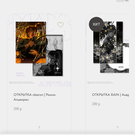
ХИТ
ОТКРЫТКА oberon | Рамон
ОТКРЫТКА RAIN | Андром
Альварес
200
р.
200
р.
?
?