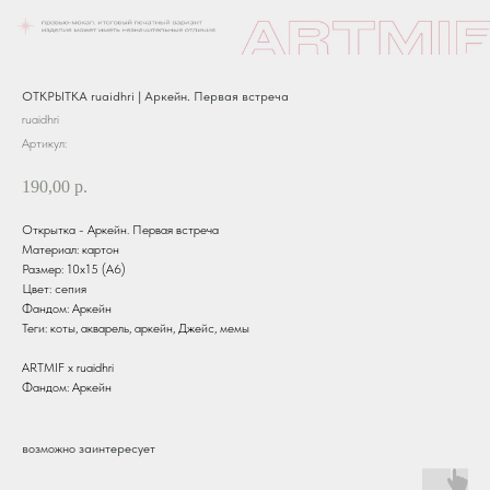
ОТКРЫТКА ruaidhri | Аркейн. Первая встреча
ruaidhri
Артикул:
190,00
р.
Открытка - Аркейн. Первая встреча
Материал: картон
Размер: 10х15 (А6)
Цвет: сепия
Фандом: Аркейн
Теги: коты, акварель, аркейн, Джейс, мемы
ARTMIF x ruaidhri
Фандом: Аркейн
возможно заинтересует