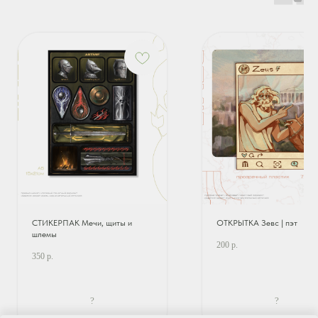
СТИКЕРПАК Мечи, щиты и
ОТКРЫТКА Зевс | пэт
шлемы
200
р.
350
р.
?
?