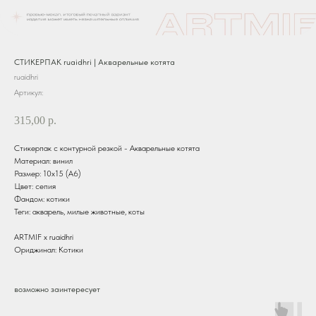
СТИКЕРПАК ruaidhri | Акварельные котята
ruaidhri
Артикул:
315,00
р.
Стикерпак с контурной резкой - Акварельные котята
Материал: винил
Размер: 10х15 (А6)
Цвет: сепия
Фандом: котики
Теги: акварель, милые животные, коты
ARTMIF x ruaidhri
Ориджинал: Котики
возможно заинтересует