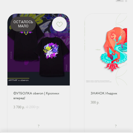
ОСТАЛОСЬ
МАЛО
ФУТБОЛКА oberon | Кролики
ЗНАЧОК Индрик
вперед!
300
р.
4 200
р.
3 700
р.
?
?