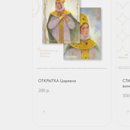
ОТКРЫТКА Царевна
СТИ
вол
200
р.
350
?
?