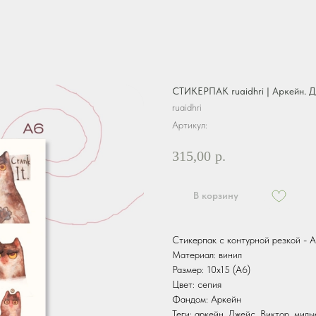
СТИКЕРПАК ruaidhri | Аркейн. 
ruaidhri
Артикул:
315,00
р.
В корзину
Стикерпак с контурной резкой - 
Материал: винил
Размер: 10х15 (А6)
Цвет: сепия
Фандом: Аркейн
Теги: аркейн, Джейс, Виктор, мил