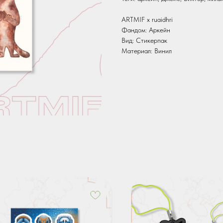
ARTMIF x ruaidhri
Фандом: Аркейн
Вид: Стикерпак
Материал: Винил