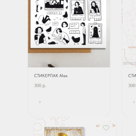
СТИКЕРПАК Мак
СТИ
300
р.
300
?
?