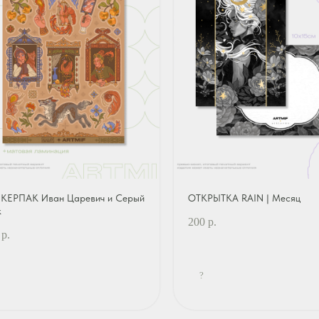
КЕРПАК Иван Царевич и Серый
ОТКРЫТКА RAIN | Месяц
к
200
р.
р.
?