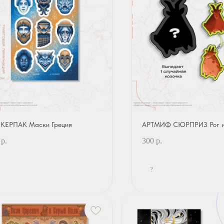
КЕРПАК Маски Греция
АРТМИФ СЮРПРИЗ Рог и
р.
300
р.
?