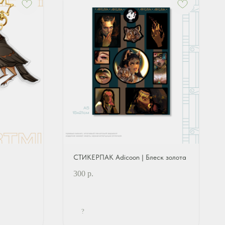
СТИКЕРПАК Adicoon | Блеск золота
300
р.
?