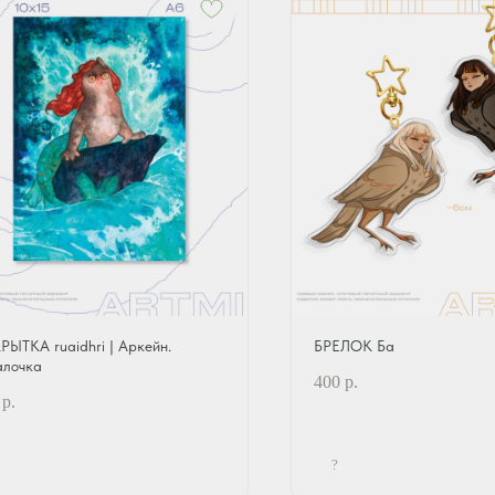
РЫТКА ruaidhri | Аркейн.
БРЕЛОК Ба
алочка
400
р.
р.
?