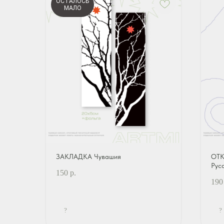
ОСТАЛОСЬ
МАЛО
ЗАКЛАДКА Чувашия
ОТК
Рус
150
р.
190
?
?