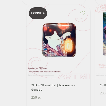
НОВИНКА
ЗНАЧОК ruaidhri | Бакэнэко и
ОТК
фонарь
200
250
р.