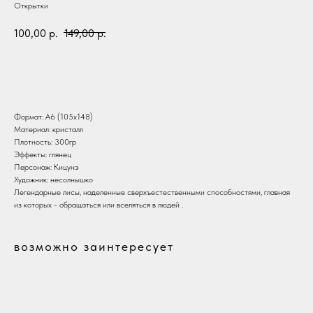
Открытки
100,00
р.
149,00
р.
В корзину
Формат: А6 (105х148)
Материал: кристалл
Плотность: 300гр
Эффекты: глянец
Персонаж: Кицунэ
Художник: несолнышко
Легендарные лисы, наделенные сверхъестественными способностями, главная
из которых - обращаться или вселяться в людей .
возможно заинтересует