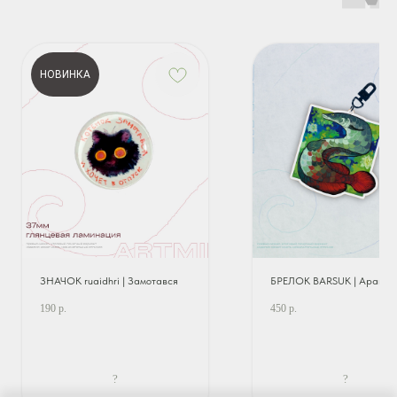
НОВИНКА
ЗНАЧОК ruaidhri | Замотався
БРЕЛОК BARSUK | Арапай
190
р.
450
р.
?
?