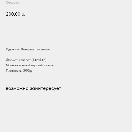
Открытки
200,00
р.
В корзину
Художник: Каморка Нефилима
Формат: квадрат (148х148)
Материал: дизайнерский картон
Плотность: 300гр
возможно заинтересует