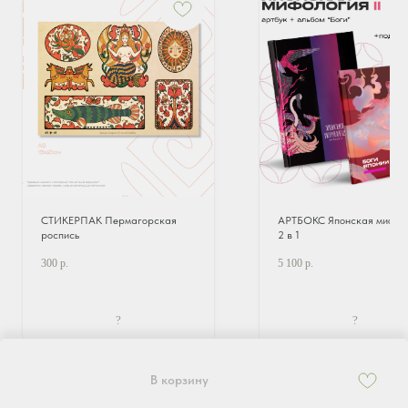
СТИКЕРПАК Пермагорская
АРТБОКС Японская мифоло
роспись
2 в 1
300
р.
5 100
р.
?
?
В корзину