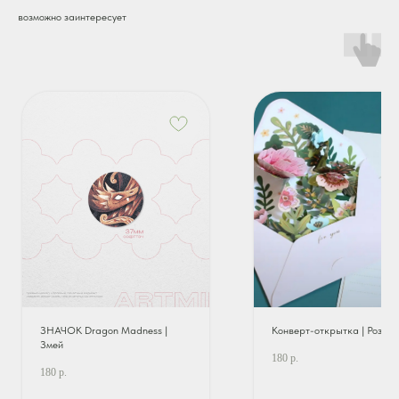
возможно заинтересует
ЗНАЧОК Dragon Madness |
Конверт-открытка | Роза
Змей
180
р.
180
р.