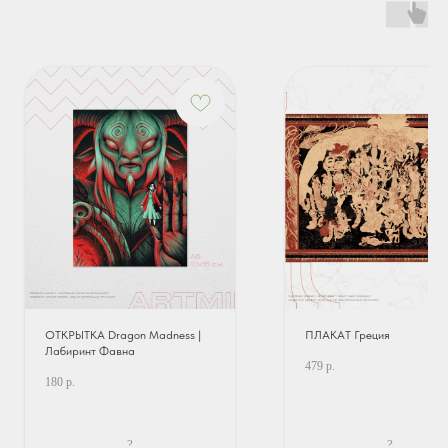
ОТКРЫТКА Dragon Madness |
ПЛАКАТ Греция
Лабиринт Фавна
479
р.
180
р.
?
?