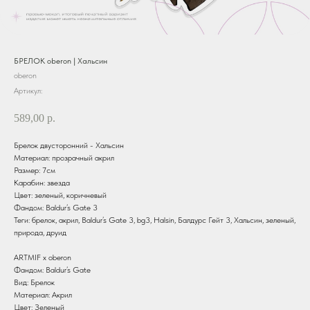
БРЕЛОК oberon | Хальсин
oberon
Артикул:
589,00
р.
Брелок двусторонний - Хальсин
Материал: прозрачный акрил
Размер: 7см
Карабин: звезда
Цвет: зеленый, коричневый
Фандом: Baldur’s Gate 3
Теги: брелок, акрил, Baldur’s Gate 3, bg3, Halsin, Балдурс Гейт 3, Хальсин, зеленый,
природа, друид
ARTMIF х oberon
Фандом: Baldur’s Gate
Вид: Брелок
Материал: Акрил
Цвет: Зеленый