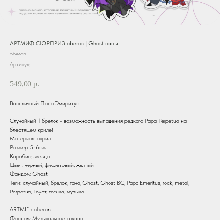
АРТМИФ СЮРПРИЗ oberon | Ghost папы
oberon
Артикул:
549,00
р.
Ваш личный Папа Эмиритус
Случайный 1 брелок - возможность выпадения редкого Papa Perpetua на
блестящем криле!
Материал: акрил
Размер: 5-6см
Карабин: звезда
Цвет: черный, фиолетовый, желтый
Фандом: Ghost
Теги: случайный, брелок, гача, Ghost, Ghost BC, Papa Emeritus, rock, metal,
Perpetua, Гоуст, готика, музыка
ARTMIF х oberon
Фандом: Музыкальные группы