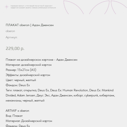
ПЛАКАТ oberon | Адам Дженсен
oberon
Артикул:
229,00
р.
Плакат на дизайнерском картоне - Адам Дженсен
Материал: дизайнерский картон
Размер: 15х21см (А5)
Эффекты: дизайнерский картон
Цвет: черный, желтый
Фандом: Deus Ex
Теги: плакат, открытка, Deus Ex, Deus Ex: Human Revolution, Deus Ex: Mankind
Divided, Adam Jensen, Деус Экс, Адам Дженсен, киборг, cyberpunk, киберпанк,
механизмы, черный, желтый
ARTMIF х oberon
Вид: Плакат
Материал: Дизайнерский картон
Фандом: Deus Ex