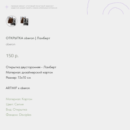
ОТКРЫТКА oberon | Ламберт
oberon
150
р.
Открытка двусторонняя - Ламберт
Материал: дизайнерский картон
Размер: 15х10 см
ARTMIF х oberon
Материал: Картон
Цвет: Сепия
Вид: Открытка
Фандом: Disciples