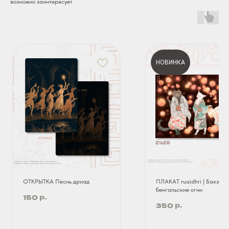
возможно заинтересует
НОВИНКА
ОТКРЫТКА Песнь дриад
ПЛАКАТ ruaidhri | Бакэнэк
бенгальские огни
р.
150
р.
350