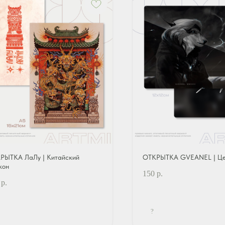
РЫТКА ЛаЛу | Китайский
ОТКРЫТКА GVEANEL | Це
кон
150
р.
р.
?