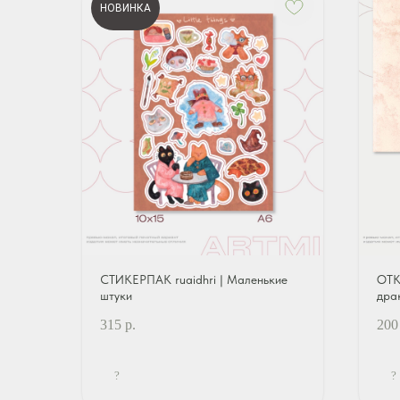
НОВИНКА
СТИКЕРПАК ruaidhri | Маленькие
ОТК
штуки
дра
315
р.
200
?
?