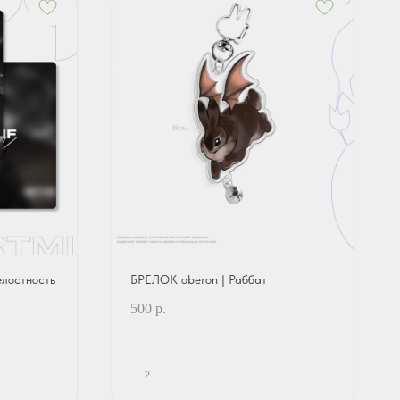
лостность
БРЕЛОК oberon | Раббат
500
р.
?